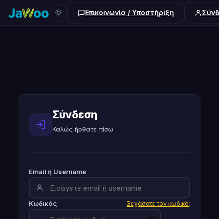
Επικοινωνία / Υποστήριξη
Σύνδ
Σύνδεση
Καλώς ήρθατε πίσω
Email ή Username
Κωδικός
Ξεχάσατε τον κωδικό;